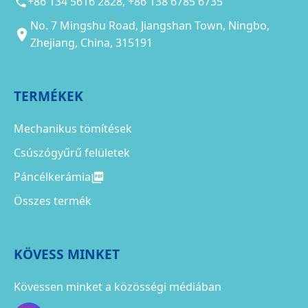
+86 134 5616 2828, +86 138 6785 6735
No. 7 Mingshu Road, Jiangshan Town, Ningbo,
Zhejiang, China, 315191
TERMÉKEK
Mechanikus tömítések
Csúszógyűrű felületek
Páncélkerámia
Összes termék
KÖVESS MINKET
Kövessen minket a közösségi médiában