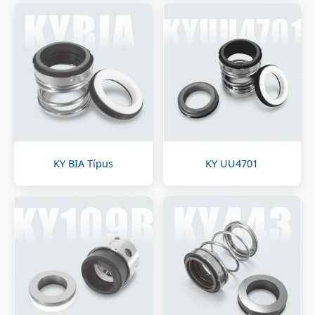
KY BIA Típus
KY UU4701