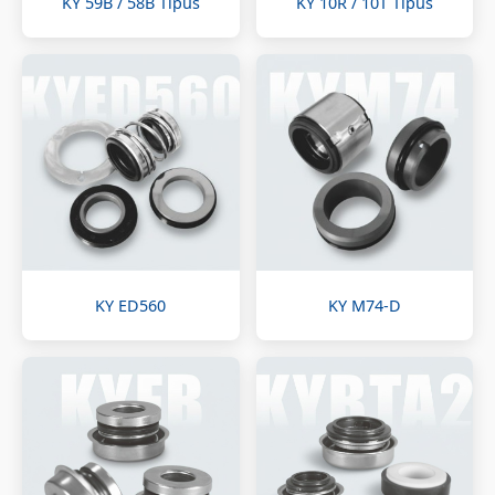
KY 59B / 58B Típus
KY 10R / 10T Típus
KY ED560
KY M74-D