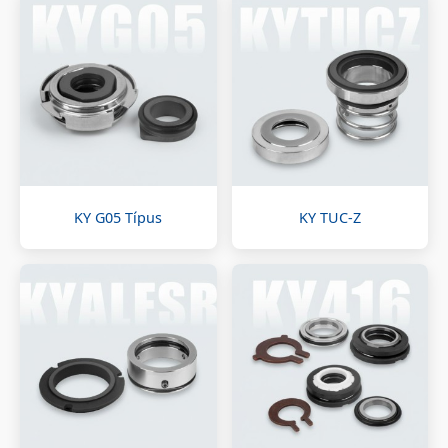
KY G05 Típus
KY TUC-Z